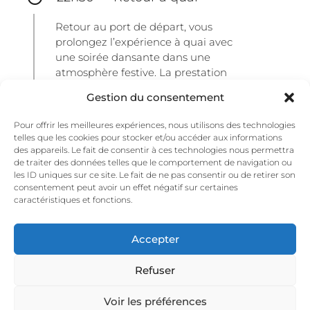
Retour au port de départ, vous
prolongez l’expérience à quai avec
une soirée dansante dans une
atmosphère festive. La prestation
peut s’étendre jusqu’à 02h du matin.
Gestion du consentement
Ce programme est donné à titre
indicatif et se personnalise
Pour offrir les meilleures expériences, nous utilisons des technologies
entièrement selon vos exigences.
telles que les cookies pour stocker et/ou accéder aux informations
des appareils. Le fait de consentir à ces technologies nous permettra
de traiter des données telles que le comportement de navigation ou
les ID uniques sur ce site. Le fait de ne pas consentir ou de retirer son
consentement peut avoir un effet négatif sur certaines
caractéristiques et fonctions.
Accepter
Tarifs indicatifs
Refuser
Tous nos tarifs s'entendent par personne,
croisière, boissons et service inclus. Nous
Voir les préférences
contacter pour un devis personnalisé.