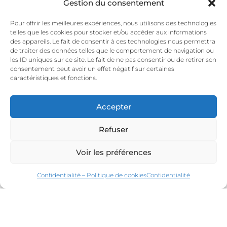
Gestion du consentement
Pour offrir les meilleures expériences, nous utilisons des technologies
ANIMATIONS
telles que les cookies pour stocker et/ou accéder aux informations
des appareils. Le fait de consentir à ces technologies nous permettra
NOTRE ENGAGEMENT
de traiter des données telles que le comportement de navigation ou
les ID uniques sur ce site. Le fait de ne pas consentir ou de retirer son
consentement peut avoir un effet négatif sur certaines
caractéristiques et fonctions.
Nous nous engageons à offrir à chacun de nos
clients, particuliers comme professionnels, une
Accepter
prestation d’excellence, pensée dans les moindres
détails.
Refuser
Forts de notre expérience acquise au fil des
années, nous mettons tout en œuvre pour créer
Voir les préférences
des événements uniques, à la hauteur de vos
Confidentialité – Politique de cookies
Confidentialité
attentes.
Qualité, écoute et exigence guident chacune de
nos réalisations pour vous garantir une expérience
fluide, sereine et mémorable.