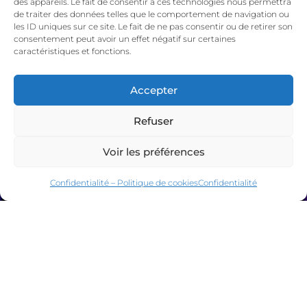
des appareils. Le fait de consentir à ces technologies nous permettra
Chaque mariage est organisé sur mesure, avec
de traiter des données telles que le comportement de navigation ou
une équipe dédiée du début à la fin.
les ID uniques sur ce site. Le fait de ne pas consentir ou de retirer son
consentement peut avoir un effet négatif sur certaines
caractéristiques et fonctions.
En savoir plus
Accepter
Refuser
Voir les préférences
Confidentialité – Politique de cookies
Confidentialité