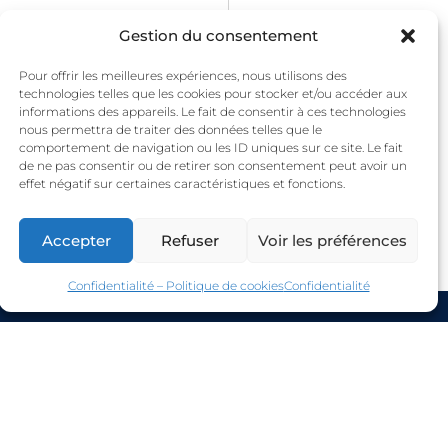
Gestion du consentement
Pour offrir les meilleures expériences, nous utilisons des
technologies telles que les cookies pour stocker et/ou accéder aux
informations des appareils. Le fait de consentir à ces technologies
nous permettra de traiter des données telles que le
comportement de navigation ou les ID uniques sur ce site. Le fait
de ne pas consentir ou de retirer son consentement peut avoir un
effet négatif sur certaines caractéristiques et fonctions.
Accepter
Refuser
Voir les préférences
Confidentialité – Politique de cookies
Confidentialité
Coordonnées
ocation-peniche.paris / Paris Canal
9/21 quai de la Loire, 75 019 Paris