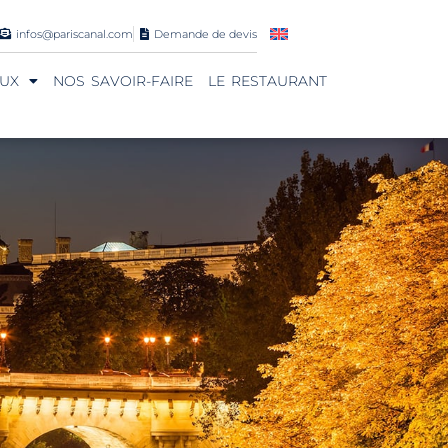
infos@pariscanal.com
Demande de devis
UX
NOS SAVOIR-FAIRE
LE RESTAURANT